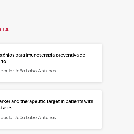
GIA
igénios para imunoterapia preventiva de
rio
lecular João Lobo Antunes
ker and therapeutic target in patients with
stases
lecular João Lobo Antunes