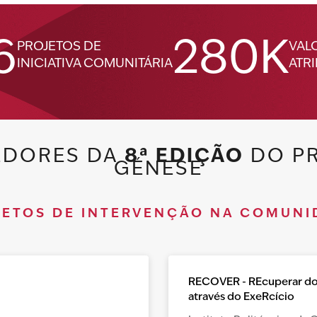
6
280K
PROJETOS DE
VAL
INICIATIVA COMUNITÁRIA
ATR
EDORES DA
8ª EDIÇÃO
DO P
GÉNESE
JETOS DE INTERVENÇÃO NA COMUNI
RECOVER - REcuperar d
através do ExeRcício