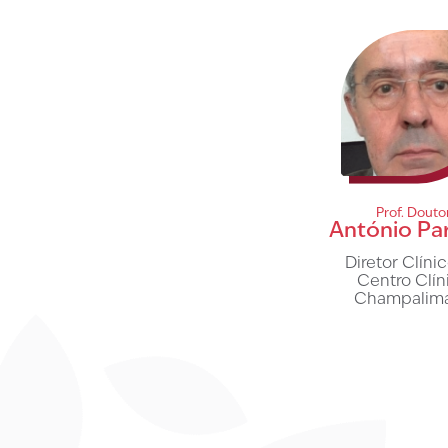
Prof. Douto
António Par
Diretor Clíni
Centro Clín
Champalim