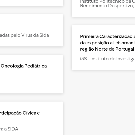
Instituto Politécnico da
Rendimento Desportivo, 
adas pelo Virus da Sida
Primeira Caracterizacão
da exposição a Leishmani
região Norte de Portugal
i3S - Instituto de Invest
 Oncologia Pediátrica
rticipação Cívica e
a a SIDA