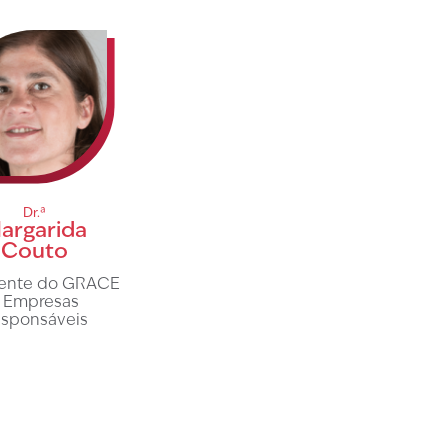
Dr.ª
argarida
Couto
dente do GRACE
 Empresas
sponsáveis