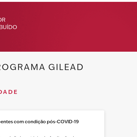
OR
IBUÍDO
ROGRAMA GILEAD
DADE
oentes com condição pós-COVID-19