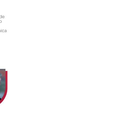
a
de
o
nica