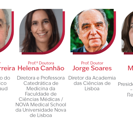
r
Prof.ª Doutora
Prof. Doutor
reira
Helena Canhão
Jorge Soares
M
co do
Diretora e Professora
Diretor da Academia
ico
Catedrática de
das Ciências de
Presi
aud
Medicina da
Lisboa
–
Faculdade de
Re
Ciências Médicas /
NOVA Medical School
da Universidade Nova
de Lisboa