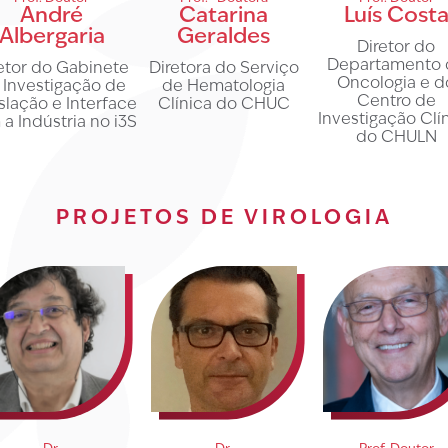
André
Catarina
Luís Cost
Albergaria
Geraldes
Diretor do
Departamento 
etor do Gabinete
Diretora do Serviço
Oncologia e d
 Investigação de
de Hematologia
Centro de
slação e Interface
Clínica do CHUC
Investigação Clí
a Indústria no i3S
do CHULN
PROJETOS DE VIROLOGIA