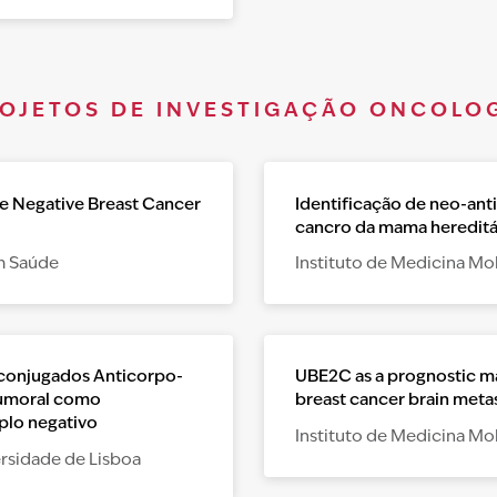
OJETOS DE INVESTIGAÇÃO ONCOLO
le Negative Breast Cancer
Identificação de neo-ant
cancro da mama hereditá
em Saúde
Instituto de Medicina Mo
conjugados Anticorpo-
UBE2C as a prognostic mar
 tumoral como
breast cancer brain meta
plo negativo
Instituto de Medicina Mo
ersidade de Lisboa